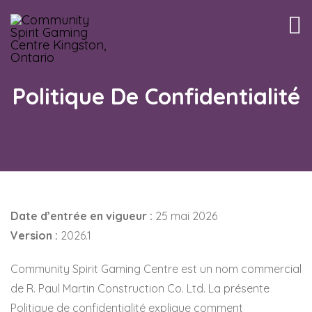
Tog
nav
Politique De Confidentialité
Date d’entrée en vigueur :
25 mai 2026
Version :
2026.1
Community Spirit Gaming Centre est un nom commercial
de R. Paul Martin Construction Co. Ltd. La présente
Politique de confidentialité explique comment