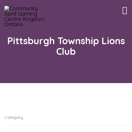
Tog
nav
Pittsburgh Township Lions
Club
Category :